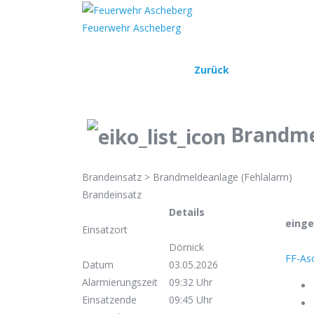
Home
Ein
Feuerwehr Ascheberg
Zurück
Brandme
Brandeinsatz > Brandmeldeanlage (Fehlalarm)
Brandeinsatz
Details
einge
Einsatzort
Dörnick
FF-As
Datum
03.05.2026
Alarmierungszeit
09:32 Uhr
Einsatzende
09:45 Uhr