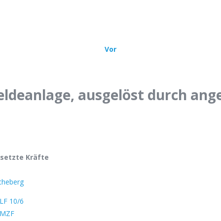
sätze
Über uns
Bürgerinfo
Mehr
Vor
ldeanlage, ausgelöst durch ang
setzte Kräfte
cheberg
LF 10/6
MZF