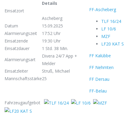
Details
FF-Ascheberg
Einsatzort
Ascheberg
TLF 16/24
Datum
15.09.2025
LF 10/6
Alarmierungszeit
17:52 Uhr
MZF
Einsatzende
19:30 Uhr
LF20 KAT S
Einsatzdauer
1 Std. 38 Min.
FF Kalübbe
Divera 24/7 App +
Alarmierungsart
Melder
FF Nehmten
Einsatzleiter
Struß, Michael
Mannschaftsstärke
25
FF Dersau
FF-Belau
Fahrzeugaufgebot