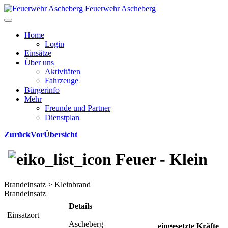
Feuerwehr Ascheberg
Home
Login
Einsätze
Über uns
Aktivitäten
Fahrzeuge
Bürgerinfo
Mehr
Freunde und Partner
Dienstplan
Zurück
Vor
Übersicht
Feuer - Klein
Brandeinsatz > Kleinbrand
Brandeinsatz
Details
Einsatzort
Ascheberg
eingesetzte Kräfte