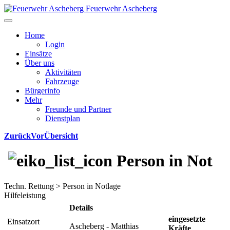
Feuerwehr Ascheberg
Home
Login
Einsätze
Über uns
Aktivitäten
Fahrzeuge
Bürgerinfo
Mehr
Freunde und Partner
Dienstplan
Zurück
Vor
Übersicht
Person in Not
Techn. Rettung > Person in Notlage
Hilfeleistung
Details
eingesetzte
Einsatzort
Ascheberg - Matthias
Kräfte